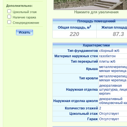
Дополнительно:
Нажмите для увеличения
Цокольный этаж
Наличие гаража
Площадь помещениий
Спецпредложение
2
Общая площадь, м
Жилая площад
220
87.3
Характеристики
Тип фундаментов
сборный ж/б
Материал наружных стен
газобетон
Тип перекрытий
плиты ж/б
металлочерепиц
Крыша
мягкая черепица
металлочерепиц
Тип кровли
мягкая черепица
декоративная
Наружная отделка
штукатурка, лиц
кирпич
декоративный
Наружная отделка цоколя
облицовочный к
Количество этажей
2
Цокольный этаж
Отсутствует
Гараж
Отсутствует