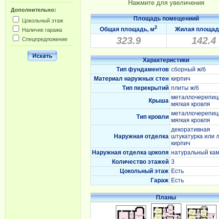
Нажмите для увеличения
Дополнительно:
Площадь помещениий
Цокольный этаж
2
Общая площадь, м
Жилая площад
Наличие гаража
323.9
142.4
Спецпредложение
Характеристики
Тип фундаментов
сборный ж/б
Материал наружных стен
кирпич
Тип перекрытий
плиты ж/б
металлочерепиц
Крыша
мягкая кровля
металлочерепиц
Тип кровли
мягкая кровля
декоративная
Наружная отделка
штукатурка или 
кирпич
Наружная отделка цоколя
натуральный ка
Количество этажей
3
Цокольный этаж
Есть
Гараж
Есть
Планы