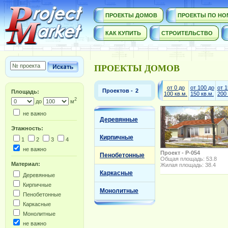
ПРОЕКТЫ ДОМОВ
ПРОЕКТЫ ПО НО
КАК КУПИТЬ
СТРОИТЕЛЬСТВО
ПРОЕКТЫ ДОМОВ
от 0 до
от 100 до
от 1
Проектов -
Площадь:
100 кв.м.
150 кв.м.
200 
2
до
м
не важно
Деревянные
Этажность:
Кирпичные
1
2
3
4
не важно
Проект - P-054
Пенобетонные
Общая площадь: 53.8
Материал:
Жилая площадь: 38.4
Каркасные
Деревянные
Кирпичные
Монолитные
Пенобетонные
Каркасные
Монолитные
не важно